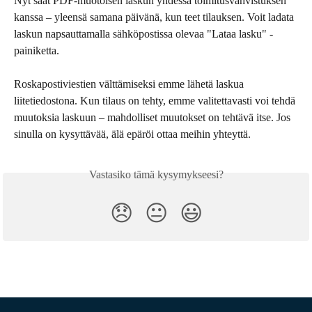
Nyt saat PDF-muotoisen laskun yhdessä toimitusvahvistuksen 
kanssa – yleensä samana päivänä, kun teet tilauksen. Voit ladata 
laskun napsauttamalla sähköpostissa olevaa "Lataa lasku" -
painiketta.
Roskapostiviestien välttämiseksi emme lähetä laskua 
liitetiedostona. Kun tilaus on tehty, emme valitettavasti voi tehdä 
muutoksia laskuun – mahdolliset muutokset on tehtävä itse. Jos 
sinulla on kysyttävää, älä epäröi ottaa meihin yhteyttä.
Vastasiko tämä kysymykseesi?
😞
😐
😃